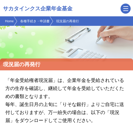
現在表示しているページの位置です。
ページ内を移動するためのリンクです。
サカタインクス企業年金基金
サイト内の主なカテゴリメニューへ移動します
このページの本文へ移動します
Home
各種手続き・申請書
現況届の再発行
現況届の再発行
「年金受給権者現況届」は、企業年金を受給されている
方の生存を確認し、継続して年金を受給していただくた
めの書類となります。
毎年、誕生日月の上旬に「りそな銀行」よりご自宅に送
付しておりますが、万一紛失の場合は、以下の「現況
届」をダウンロードしてご使用ください。