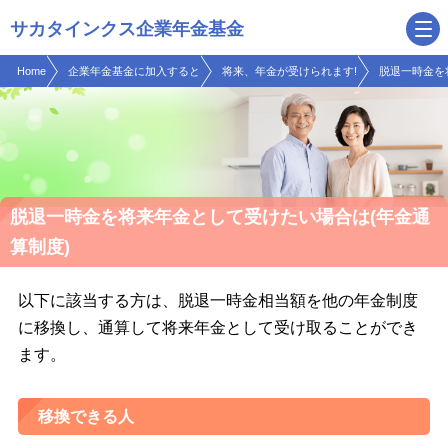
現在表示しているページの位置です。
ページ内を移動するためのリンクです。
サカタインクス企業年金基金
サイト内の主なカテゴリメニューへ移動します
このページの本文へ移動します
Home
企業年金基金に加入すると
将来、年金が受けられます!
脱退一時金を
脱退一時金を将来年金として受けたい場合は(年金通
算制度)
以下に該当する方は、脱退一時金相当額を他の年金制度
に移換し、通算して将来年金として受け取ることができ
ます。
移換できる人